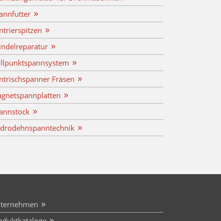
annfutter
ntrierspitzen
indelreparatur
llpunktspannsystem
ntrischspanner Fräsen
gnetspannplatten
annstock
drodehnspanntechnik
ternehmen
oduktkataloge