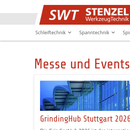
Skip
to
content
Schleiftechnik
Spanntechnik
Spi
Messe und Events
GrindingHub Stuttgart 202