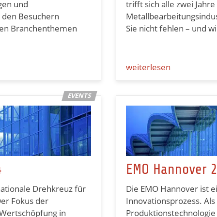
gen und
trifft sich alle zwei Jah
t den Besuchern
Metallbearbeitungsindus
llen Branchenthemen
Sie nicht fehlen – und wi
weiterlesen
4
EMO Hannover 
nationale Drehkreuz für
Die EMO Hannover ist ei
Der Fokus der
Innovationsprozess. Als
 Wertschöpfung in
Produktionstechnologie 