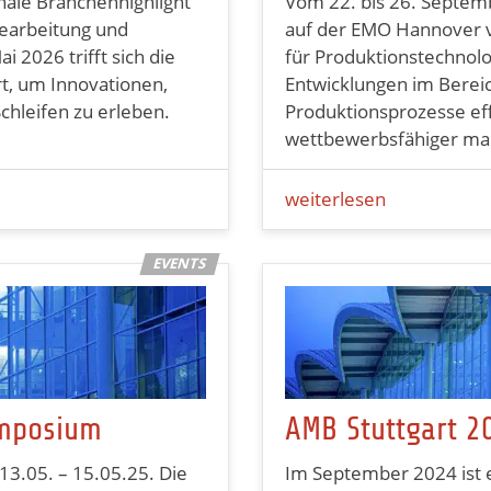
nale Branchenhighlight
Vom 22. bis 26. Septem
bearbeitung und
auf der EMO Hannover v
 2026 trifft sich die
für Produktionstechnol
rt, um Innovationen,
Entwicklungen im Berei
hleifen zu erleben.
Produktionsprozesse eff
wettbewerbsfähiger ma
weiterlesen
mposium
AMB Stuttgart 2
3.05. – 15.05.25. Die
Im September 2024 ist e