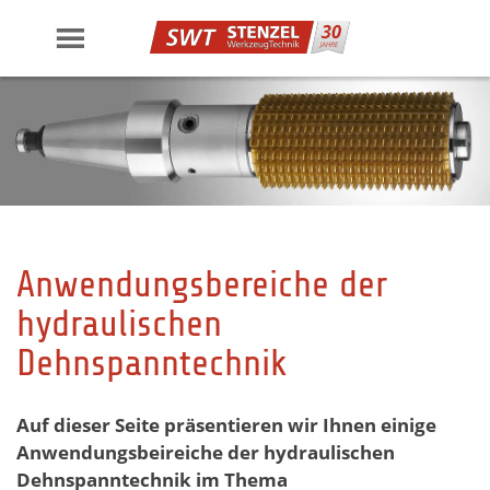
Skip
to
content
Anwendungsbereiche der
hydraulischen
Dehnspanntechnik
Auf dieser Seite präsentieren wir Ihnen einige
Anwendungsbeireiche der hydraulischen
Dehnspanntechnik im Thema